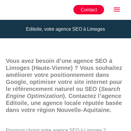
Aller
Men
Contact
au
contenu
princ
Editoile, votre agence SEO à Limoges
Vous avez besoin d’une agence SEO à
Limoges (Haute-Vienne) ? Vous souhaitez
améliorer votre positionnement dans
Google, optimiser votre site internet pour
le référencement naturel ou SEO (
Search
Engine Optimization
). Contactez l’agence
Editoile, une agence locale réputée basée
dans votre région Nouvelle-Aquitaine.
Pourquoi choisir notre agence SEO à Limoges ?