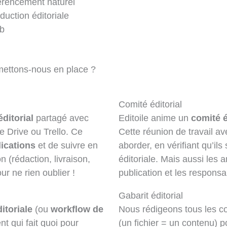
érencement naturel
uction éditoriale
eb
mettons-nous en place ?
Comité éditorial
ditorial
partagé avec
Editoile anime un
comité é
e Drive ou Trello. Ce
Cette réunion de travail avec
ications
et de suivre en
aborder, en vérifiant qu’ils
n (rédaction, livraison,
éditoriale. Mais aussi les 
ur ne rien oublier !
publication et les respons
Gabarit éditorial
itoriale
(ou
workflow de
Nous rédigeons tous les c
nt qui fait quoi pour
(un fichier = un contenu) po