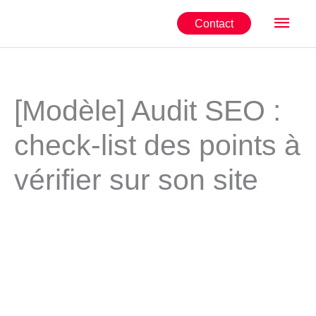
Aller
Men
Contact
au
contenu
princ
[Modèle] Audit SEO :
check-list des points à
vérifier sur son site