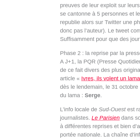
preuves de leur exploit sur leur
se cantonne à 5 personnes et l
republie alors sur Twitter une ph
donc pas l’auteur). Le tweet c
Suffisamment pour que des journ
Phase 2 : la reprise par la pres
A J+1, la PQR (Presse Quotidien
de ce fait divers des plus origin
article «
Ivres, ils volent un lam
dès le lendemain, le 31 octobre
du lama :
Serge
.
L’info locale de
Sud-Ouest
est r
journalistes.
Le Parisien
dans so
à différentes reprises et bien d’
portée nationale. La chaîne d’