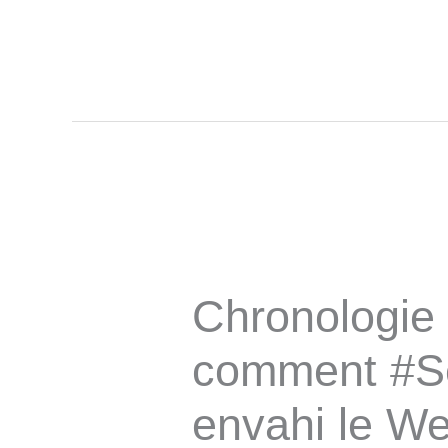
Aller
au
contenu
Chronologie 
comment #S
envahi le W