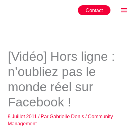
Aller
Men
Contact
au
contenu
princ
[Vidéo] Hors ligne :
n’oubliez pas le
monde réel sur
Facebook !
8 Juillet 2011
/ Par
Gabrielle Denis
/
Community
Management