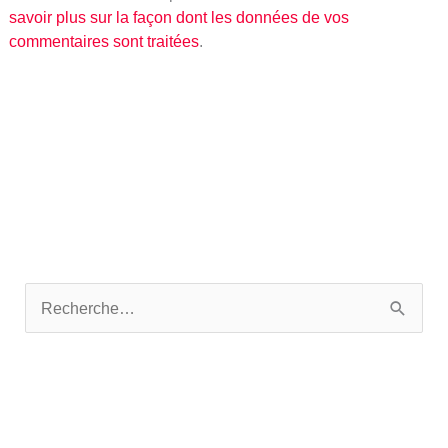
savoir plus sur la façon dont les données de vos
commentaires sont traitées
.
R
e
c
h
e