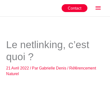
Aller
Men
Contact
au
contenu
princ
Le netlinking, c’est
quoi ?
21 Avril 2022
/ Par
Gabrielle Denis
/
Référencement
Naturel