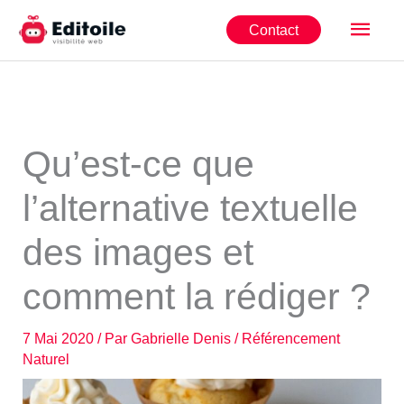
Aller
Men
Contact
au
contenu
princ
Qu’est-ce que
l’alternative textuelle
des images et
comment la rédiger ?
7 Mai 2020
/ Par
Gabrielle Denis
/
Référencement
Naturel